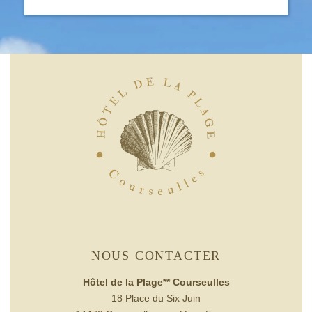
*
Nom
:
*
Prénom
:
*
Téléphone
:
*
Email
:
CHAMBRES
*
Message
:
RESTAURANT
SERVICES
NOUS CONTACTER
OFFRES & PACKAGES
Hôtel de la Plage** Courseulles
PHOTOS
18 Place du Six Juin